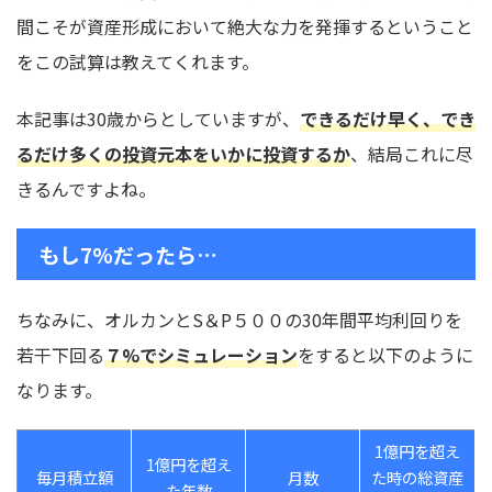
間こそが資産形成において絶大な力を発揮するということ
をこの試算は教えてくれます。
本記事は30歳からとしていますが、
できるだけ早く、でき
るだけ多くの投資元本を
いかに
投資するか
、結局これに尽
きるんですよね。
もし7%だったら…
ちなみに、オルカンとS＆P５００の30年間平均利回りを
若干下回る
７%でシミュレーション
をすると以下のように
なります。
1億円を超え
1億円を超え
毎月積立額
月数
た時の総資産
た年数