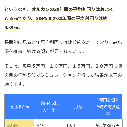
というのも、
オルカンの30年間の平均利回りはおよそ
7.55％であり、S&P500の30年間の平均利回りは約
8.39％
。
長期的に見ると年平均利回りは比較的安定しており、高水
準を維持し続ける傾向が見られています。
そこで、毎月５万円、１０万円、１５万円、２０万円で控
え目の年利５%でシミュレーションを行った結果が以下の
通りです。
1億円を超え
1億円を超え
毎月積立額
月数
た時の総資産
た年数
額
5万円
44年
10月
約1億38万円