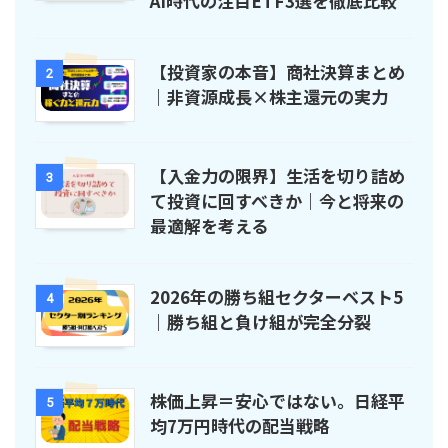
AI時代の注目ETF3選を徹底比較
【投資家の本音】商社決算まとめ
2
｜非資源成長×株主還元の実力
【入金力の限界】生活を切り詰め
3
て投資に回すべきか｜今と将来の
最適解を考える
2026年の勝ち組セクターベスト5
4
｜勝ち組と負け組が完全分裂
株価上昇＝安心ではない。日経平
5
均7万円時代の配当戦略