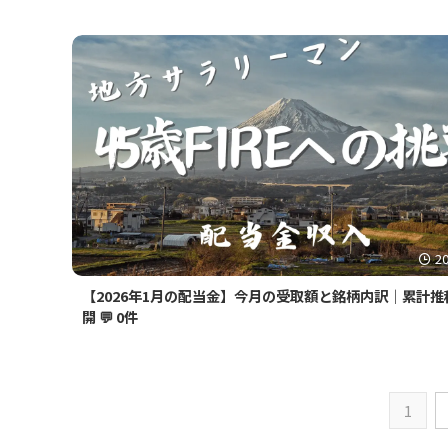
2
【2026年1月の配当金】今月の受取額と銘柄内訳｜累計推
開
💬 0件
1