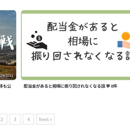
026/2/11
移も公
配当金があると相場に振り回されなくなる話
💬 0件
2
3
4
Next »