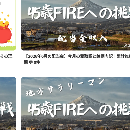
2026/7/7
、その理
【2026年6月の配当金】今月の受取額と銘柄内訳｜累計推
開
💬 0件