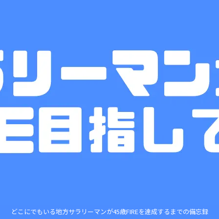
どこにでもいる地方サラリーマンが45歳FIREを達成するまでの備忘録