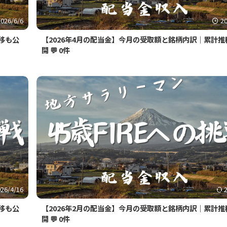
2026/6/6
2
移も公
【2026年4月の配当金】今月の受取額と銘柄内訳｜累計推
開
💬 0件
026/4/16
移も公
【2026年2月の配当金】今月の受取額と銘柄内訳｜累計推
開
💬 0件