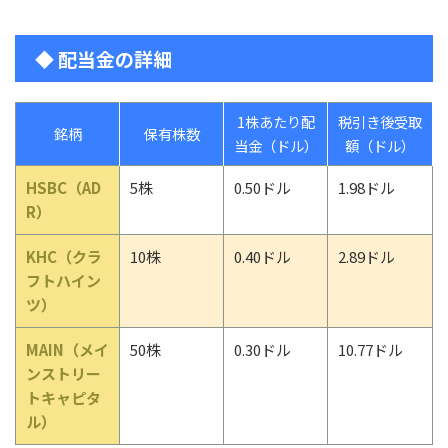
◆ 配当金の詳細
1株あたり配
税引き後受取
銘柄
保有株数
当金（ドル）
額（ドル）
HSBC（AD
5株
0.50ドル
1.98ドル
R）
KHC（クラ
10株
0.40ドル
2.89ドル
フトハイン
ツ）
MAIN（メイ
50株
0.30ドル
10.77ドル
ンストリー
トキャピタ
ル）