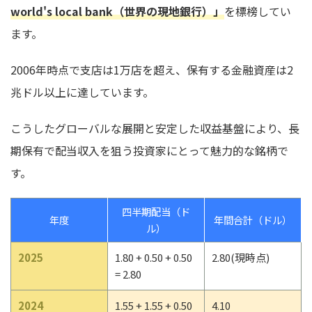
world's local bank（世界の現地銀行）」
を標榜してい
ます。
2006年時点で支店は1万店を超え、保有する金融資産は2
兆ドル以上に達しています。
こうしたグローバルな展開と安定した収益基盤により、長
期保有で配当収入を狙う投資家にとって魅力的な銘柄で
す。
四半期配当（ド
年度
年間合計（ドル）
ル）
2025
1.80 + 0.50 + 0.50
2.80(現時点)
= 2.80
2024
1.55 + 1.55 + 0.50
4.10