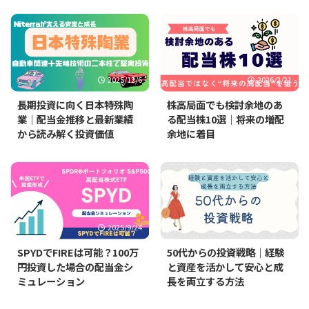
2025/12/6
2026/2/21
長期投資に向く日本特殊陶
株高局面でも検討余地のあ
業｜配当金推移と最新業績
る配当株10選｜将来の増配
から読み解く投資価値
余地に着目
2025/9/24
2025/10/12
SPYDでFIREは可能？100万
50代からの投資戦略｜経験
円投資した場合の配当金シ
と資産を活かして安心と成
ミュレーション
長を両立する方法