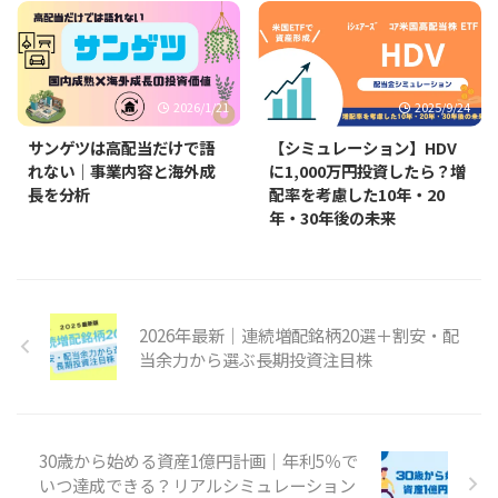
2026/1/21
2025/9/24
サンゲツは高配当だけで語
【シミュレーション】HDV
れない｜事業内容と海外成
に1,000万円投資したら？増
長を分析
配率を考慮した10年・20
年・30年後の未来
2026年最新｜連続増配銘柄20選＋割安・配
当余力から選ぶ長期投資注目株
30歳から始める資産1億円計画｜年利5％で
いつ達成できる？リアルシミュレーション