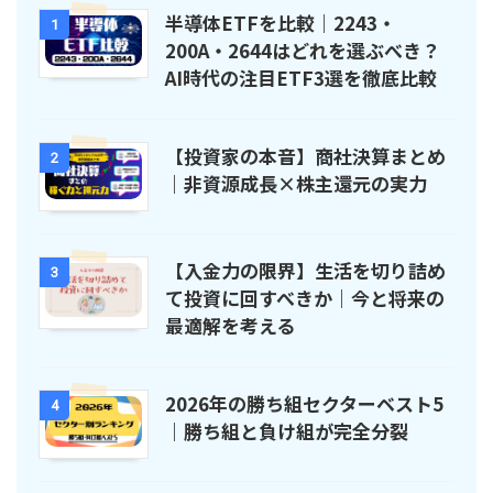
半導体ETFを比較｜2243・
1
200A・2644はどれを選ぶべき？
AI時代の注目ETF3選を徹底比較
【投資家の本音】商社決算まとめ
2
｜非資源成長×株主還元の実力
【入金力の限界】生活を切り詰め
3
て投資に回すべきか｜今と将来の
最適解を考える
2026年の勝ち組セクターベスト5
4
｜勝ち組と負け組が完全分裂