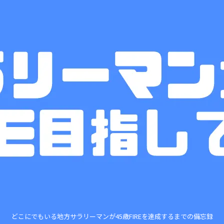
どこにでもいる地方サラリーマンが45歳FIREを達成するまでの備忘録