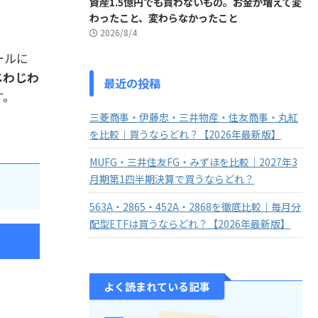
資産1.5億円でも買わないもの。お金が増えて変
わったこと、変わらなかったこと
2026/8/4
ールに
じわじわ
最近の投稿
す。
三菱商事・伊藤忠・三井物産・住友商事・丸紅
を比較｜買うならどれ？【2026年最新版】
MUFG・三井住友FG・みずほを比較｜2027年3
月期第1四半期決算で買うならどれ？
563A・2865・452A・2868を徹底比較｜毎月分
配型ETFは買うならどれ？【2026年最新版】
よく読まれている記事