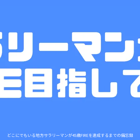
どこにでもいる地方サラリーマンが45歳FIREを達成するまでの備忘録