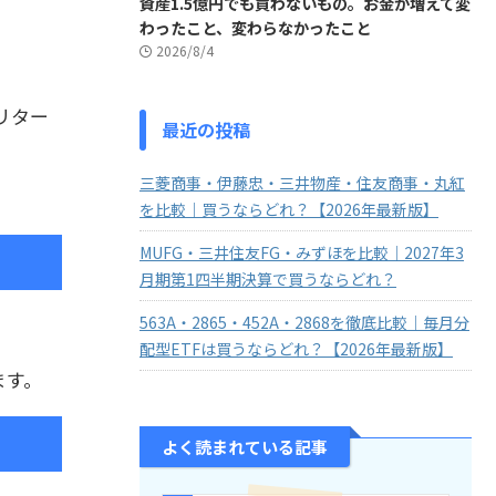
資産1.5億円でも買わないもの。お金が増えて変
わったこと、変わらなかったこと
2026/8/4
のリター
最近の投稿
三菱商事・伊藤忠・三井物産・住友商事・丸紅
を比較｜買うならどれ？【2026年最新版】
MUFG・三井住友FG・みずほを比較｜2027年3
月期第1四半期決算で買うならどれ？
563A・2865・452A・2868を徹底比較｜毎月分
配型ETFは買うならどれ？【2026年最新版】
ます。
よく読まれている記事