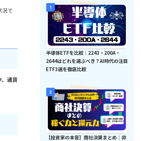
1
状況で
半導体ETFを比較｜2243・200A・
2644はどれを選ぶべき？AI時代の注目
ETF3選を徹底比較
ク、通貨
2
【投資家の本音】商社決算まとめ｜非