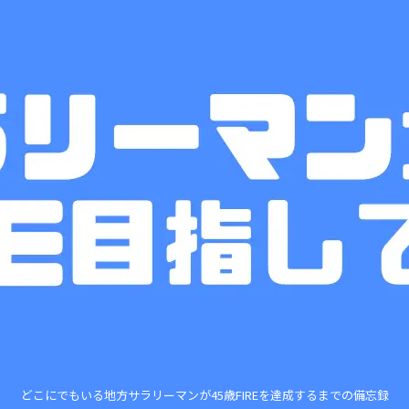
どこにでもいる地方サラリーマンが45歳FIREを達成するまでの備忘録