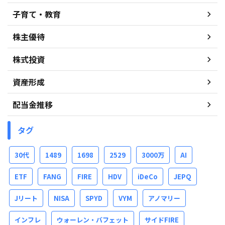
子育て・教育
株主優待
株式投資
資産形成
配当金推移
タグ
30代
1489
1698
2529
3000万
AI
ETF
FANG
FIRE
HDV
iDeCo
JEPQ
Jリート
NISA
SPYD
VYM
アノマリー
インフレ
ウォーレン・バフェット
サイドFIRE