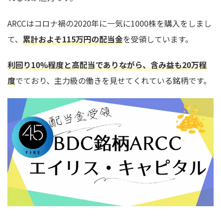
ARCCはコロナ禍の2020年に一気に1000株を購入をしまし
て、
累計およそ115万円の配当金
を受領しています。
利回り
1
0%程度と
高配当でありながら、含み益も20万程
度
でており、主力級の働きを見せてくれている銘柄です。