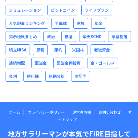
シミュレーション
ビットコイン
ライフプラン
人気記事ランキング
半導体
家族
年金
掲示板風まとめ
政治
暴落
楽天SCHD
準富裕層
積立NISA
節税
節約
米国株
老後資金
連続増配
配当金
配当金再投資
金・ゴールド
金利
銀行株
銘柄分析
高配当
ホーム
プライバシーポリシー
運営者情報
お問い合わせ
サ
イトマップ
地方サラリーマンが本気でFIRE目指して