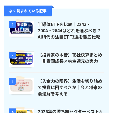
よく読まれている記事
半導体ETFを比較｜2243・
1
200A・2644はどれを選ぶべき？
AI時代の注目ETF3選を徹底比較
【投資家の本音】商社決算まとめ
2
｜非資源成長×株主還元の実力
【入金力の限界】生活を切り詰め
3
て投資に回すべきか｜今と将来の
最適解を考える
2026年の勝ち組セクターベスト5
4