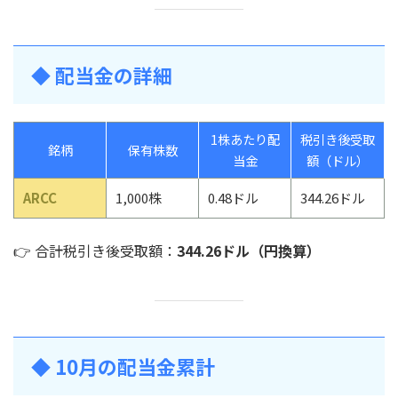
◆ 配当金の詳細
1株あたり配
税引き後受取
銘柄
保有株数
当金
額（ドル）
ARCC
1,000株
0.48ドル
344.26ドル
👉 合計税引き後受取額：
344.26ドル（円換算）
◆ 10月の配当金累計