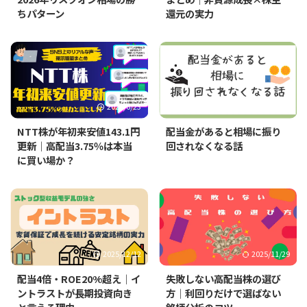
ちパターン
還元の実力
2026/6/23
2026/1/7
NTT株が年初来安値143.1円
配当金があると相場に振り
更新｜高配当3.75％は本当
回されなくなる話
に買い場か？
2025/12/12
2025/11/29
配当4倍・ROE20%超え｜イ
失敗しない高配当株の選び
ントラストが長期投資向き
方｜利回りだけで選ばない