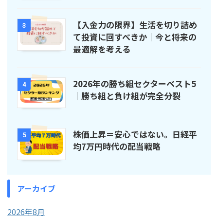
【入金力の限界】生活を切り詰め
3
て投資に回すべきか｜今と将来の
最適解を考える
2026年の勝ち組セクターベスト5
4
｜勝ち組と負け組が完全分裂
株価上昇＝安心ではない。日経平
5
均7万円時代の配当戦略
アーカイブ
2026年8月