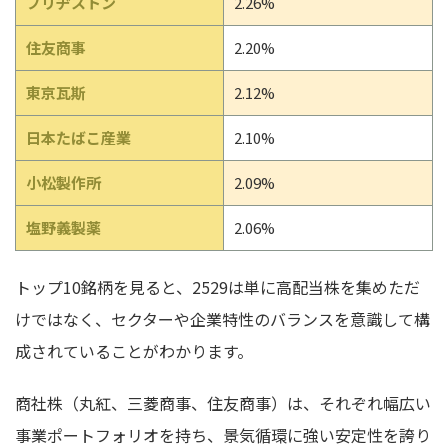
ブリヂストン
2.26%
住友商事
2.20%
東京瓦斯
2.12%
日本たばこ産業
2.10%
小松製作所
2.09%
塩野義製薬
2.06%
トップ10銘柄を見ると、2529は単に高配当株を集めただ
けではなく、セクターや企業特性のバランスを意識して構
成されていることがわかります。
商社株（丸紅、三菱商事、住友商事）は、それぞれ幅広い
事業ポートフォリオを持ち、景気循環に強い安定性を誇り