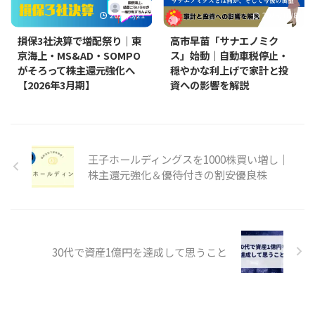
2026/5/21
2025/10/8
損保3社決算で増配祭り｜東
高市早苗「サナエノミク
京海上・MS&AD・SOMPO
ス」始動｜自動車税停止・
がそろって株主還元強化へ
穏やかな利上げで家計と投
【2026年3月期】
資への影響を解説
王子ホールディングスを1000株買い増し｜
株主還元強化＆優待付きの割安優良株
30代で資産1億円を達成して思うこと