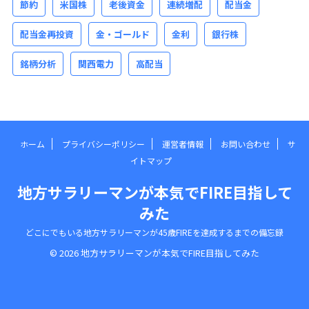
節約
米国株
老後資金
連続増配
配当金
配当金再投資
金・ゴールド
金利
銀行株
銘柄分析
関西電力
高配当
ホーム
プライバシーポリシー
運営者情報
お問い合わせ
サ
イトマップ
地方サラリーマンが本気でFIRE目指して
みた
どこにでもいる地方サラリーマンが45歳FIREを達成するまでの備忘録
© 2026 地方サラリーマンが本気でFIRE目指してみた