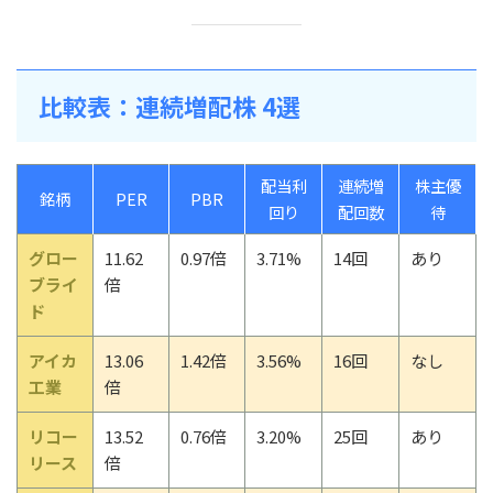
比較表：連続増配株 4選
配当利
連続増
株主優
銘柄
PER
PBR
回り
配回数
待
グロー
11.62
0.97倍
3.71%
14回
あり
ブライ
倍
ド
アイカ
13.06
1.42倍
3.56%
16回
なし
工業
倍
リコー
13.52
0.76倍
3.20%
25回
あり
リース
倍