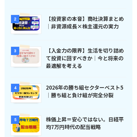
【投資家の本音】商社決算まとめ
2
｜非資源成長×株主還元の実力
【入金力の限界】生活を切り詰め
3
て投資に回すべきか｜今と将来の
最適解を考える
2026年の勝ち組セクターベスト5
4
｜勝ち組と負け組が完全分裂
株価上昇＝安心ではない。日経平
5
均7万円時代の配当戦略