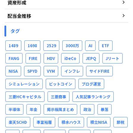
資産形成
配当金推移
タグ
1489
1698
2529
3000万
AI
ETF
FANG
FIRE
HDV
iDeCo
JEPQ
Jリート
NISA
SPYD
VYM
インフレ
サイドFIRE
シミュレーション
ビットコイン
ブログ運営
三菱HCキャピタル
三菱商事
人気記事ランキング
半導体
年金
掲示板風まとめ
政治
暴落
楽天SCHD
準富裕層
積水ハウス
積立NISA
節税