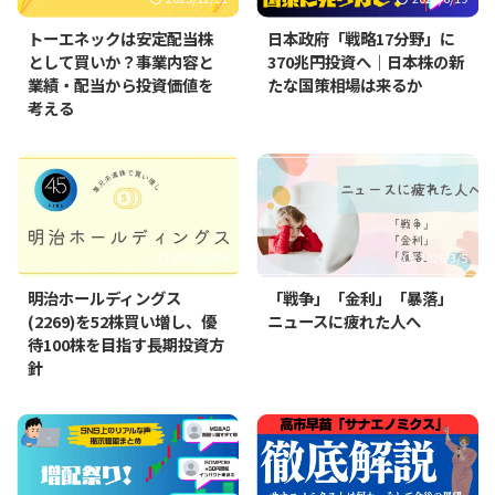
トーエネックは安定配当株
日本政府「戦略17分野」に
として買いか？事業内容と
370兆円投資へ｜日本株の新
業績・配当から投資価値を
たな国策相場は来るか
考える
2025/9/24
2026/3/5
明治ホールディングス
「戦争」「金利」「暴落」
(2269)を52株買い増し、優
ニュースに疲れた人へ
待100株を目指す長期投資方
針