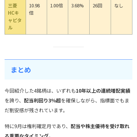
三菱
10.98
1.00倍
3.68%
26回
なし
HCキ
倍
ャピタ
ル
まとめ
今回紹介した4銘柄は、いずれも
10年以上の連続増配実績
を誇り、
配当利回り3％超
を確保しながら、指標面でもま
だ割安感が残されています。
特に9月は権利確定月であり、
配当や株主優待を受け取れ
る重要なタイミング
。