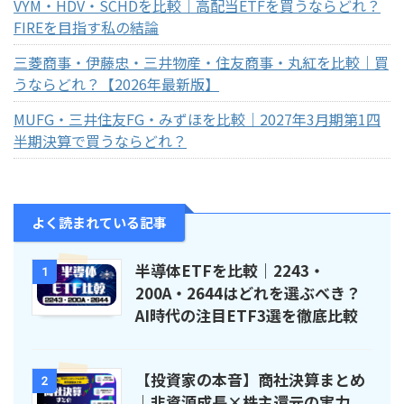
VYM・HDV・SCHDを比較｜高配当ETFを買うならどれ？
FIREを目指す私の結論
三菱商事・伊藤忠・三井物産・住友商事・丸紅を比較｜買
うならどれ？【2026年最新版】
MUFG・三井住友FG・みずほを比較｜2027年3月期第1四
半期決算で買うならどれ？
よく読まれている記事
半導体ETFを比較｜2243・
1
200A・2644はどれを選ぶべき？
AI時代の注目ETF3選を徹底比較
【投資家の本音】商社決算まとめ
2
｜非資源成長×株主還元の実力