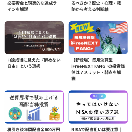
必要資金と現実的な達成ラ
るべきか？歴史・心理・戦
インを解説
略から考える判断軸
2026/3/22
2025/12/9
FI達成後に見えた『辞めない
【新登場】毎月決算型
自由』という選択
iFreeNEXT FANG+の投資価
値は？メリット・弱点を解
説
2026/6/8
2025/12/17
税引き後年間配当金600万円
NISAで配当狙いは要注意｜