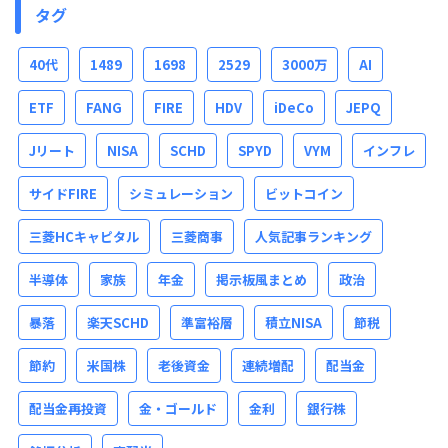
タグ
40代
1489
1698
2529
3000万
AI
ETF
FANG
FIRE
HDV
iDeCo
JEPQ
Jリート
NISA
SCHD
SPYD
VYM
インフレ
サイドFIRE
シミュレーション
ビットコイン
三菱HCキャピタル
三菱商事
人気記事ランキング
半導体
家族
年金
掲示板風まとめ
政治
暴落
楽天SCHD
準富裕層
積立NISA
節税
節約
米国株
老後資金
連続増配
配当金
配当金再投資
金・ゴールド
金利
銀行株