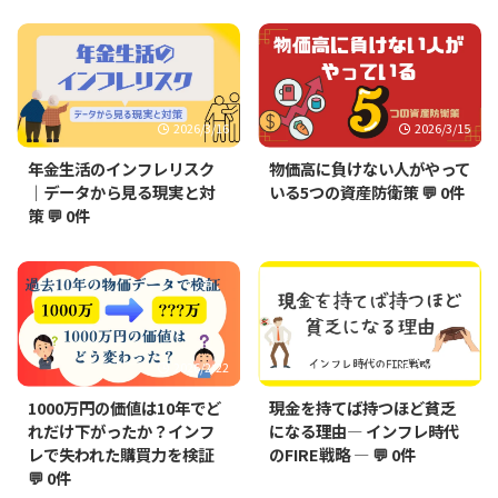
2026/3/16
2026/3/15
年金生活のインフレリスク
物価高に負けない人がやって
｜データから見る現実と対
いる5つの資産防衛策
💬 0件
策
💬 0件
2026/2/22
2026/1/26
1000万円の価値は10年でど
現金を持てば持つほど貧乏
れだけ下がったか？インフ
になる理由― インフレ時代
レで失われた購買力を検証
のFIRE戦略 ―
💬 0件
💬 0件