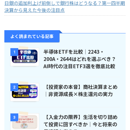
日銀の追加利上げ前倒しで銀行株はどうなる？第一四半期
決算から見えた今後の注目点
よく読まれている記事
半導体ETFを比較｜2243・
1
200A・2644はどれを選ぶべき？
AI時代の注目ETF3選を徹底比較
【投資家の本音】商社決算まとめ
2
｜非資源成長×株主還元の実力
【入金力の限界】生活を切り詰め
3
て投資に回すべきか｜今と将来の