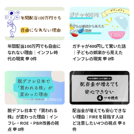
2026/1/27
2026/1/4
年間配当100万円でも自由に
ガチャが400円して驚いた話
なれない理由｜インフレ時
｜子どもの娯楽から見えた
代の現実
💬 0件
インフレの現実
💬 0件
2026/1/2
2025/12/23
脱デフレ日本で「買われる
配当金が増えても安心できな
株」が変わった理由｜イン
い理由｜FIREを目指す人ほ
フレ・ROE・PBR改善の視
ど注意したい4つの視点
💬 0
点
💬 0件
件