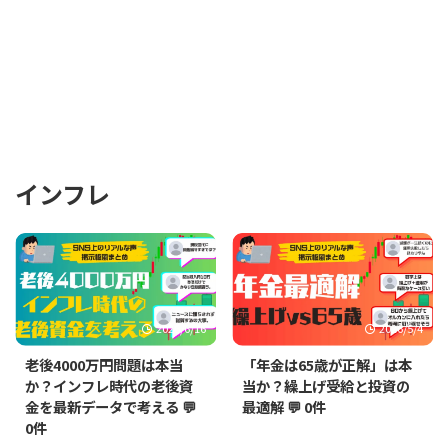
インフレ
2026/6/16
2026/5/4
老後4000万円問題は本当
「年金は65歳が正解」は本
か？インフレ時代の老後資
当か？繰上げ受給と投資の
金を最新データで考える
💬
最適解
💬 0件
0件