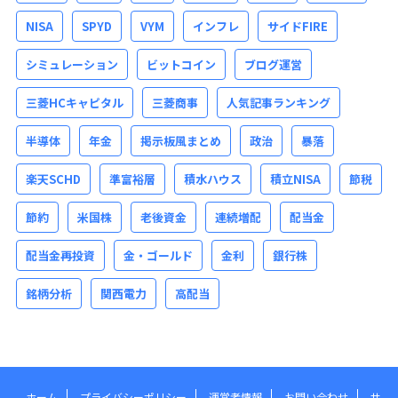
NISA
SPYD
VYM
インフレ
サイドFIRE
シミュレーション
ビットコイン
ブログ運営
三菱HCキャピタル
三菱商事
人気記事ランキング
半導体
年金
掲示板風まとめ
政治
暴落
楽天SCHD
準富裕層
積水ハウス
積立NISA
節税
節約
米国株
老後資金
連続増配
配当金
配当金再投資
金・ゴールド
金利
銀行株
銘柄分析
関西電力
高配当
ホーム
プライバシーポリシー
運営者情報
お問い合わせ
サ