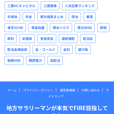
三菱HCキャピタル
三菱商事
人気記事ランキング
半導体
年金
掲示板風まとめ
政治
暴落
楽天SCHD
準富裕層
積水ハウス
積立NISA
節税
節約
米国株
老後資金
連続増配
配当金
配当金再投資
金・ゴールド
金利
銀行株
銘柄分析
関西電力
高配当
ホーム
プライバシーポリシー
運営者情報
お問い合わせ
サ
イトマップ
地方サラリーマンが本気でFIRE目指して