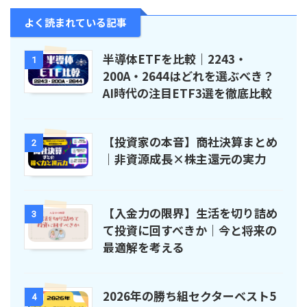
よく読まれている記事
半導体ETFを比較｜2243・
1
200A・2644はどれを選ぶべき？
AI時代の注目ETF3選を徹底比較
【投資家の本音】商社決算まとめ
2
｜非資源成長×株主還元の実力
【入金力の限界】生活を切り詰め
3
て投資に回すべきか｜今と将来の
最適解を考える
2026年の勝ち組セクターベスト5
4