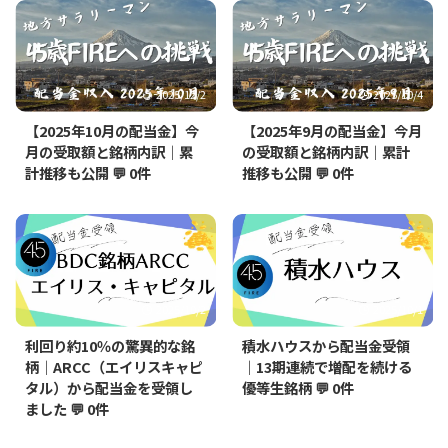
2025/12/2
2025/10/4
【2025年10月の配当金】今
【2025年9月の配当金】今月
月の受取額と銘柄内訳｜累
の受取額と銘柄内訳｜累計
計推移も公開
💬 0件
推移も公開
💬 0件
2025/10/2
2025/10/1
利回り約10％の驚異的な銘
積水ハウスから配当金受領
柄｜ARCC（エイリスキャピ
｜13期連続で増配を続ける
タル）から配当金を受領し
優等生銘柄
💬 0件
ました
💬 0件