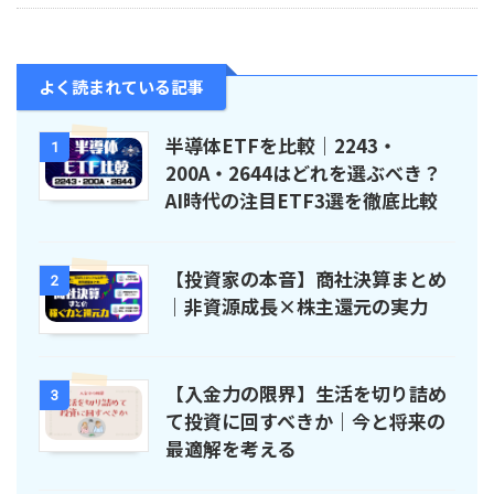
よく読まれている記事
半導体ETFを比較｜2243・
1
200A・2644はどれを選ぶべき？
AI時代の注目ETF3選を徹底比較
【投資家の本音】商社決算まとめ
2
｜非資源成長×株主還元の実力
【入金力の限界】生活を切り詰め
3
て投資に回すべきか｜今と将来の
最適解を考える