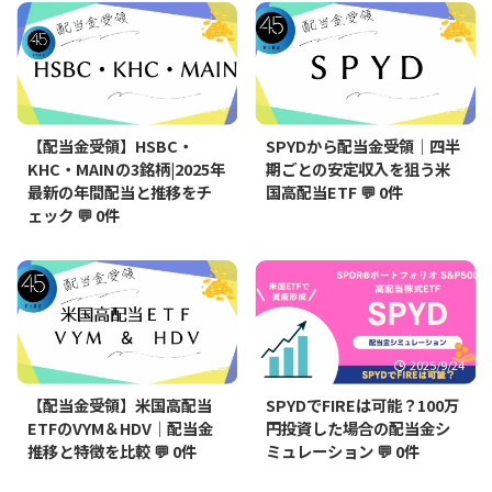
2025/9/30
2025/9/25
【配当金受領】HSBC・
SPYDから配当金受領｜四半
KHC・MAINの3銘柄|2025年
期ごとの安定収入を狙う米
最新の年間配当と推移をチ
国高配当ETF
💬 0件
ェック
💬 0件
2025/9/25
2025/9/24
【配当金受領】米国高配当
SPYDでFIREは可能？100万
ETFのVYM＆HDV｜配当金
円投資した場合の配当金シ
推移と特徴を比較
💬 0件
ミュレーション
💬 0件