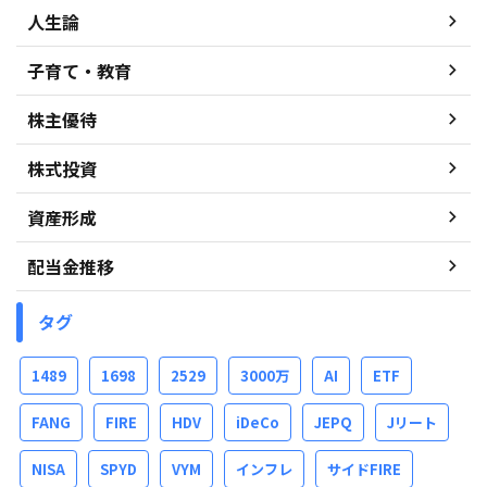
人生論
子育て・教育
株主優待
株式投資
資産形成
配当金推移
タグ
1489
1698
2529
3000万
AI
ETF
FANG
FIRE
HDV
iDeCo
JEPQ
Jリート
NISA
SPYD
VYM
インフレ
サイドFIRE