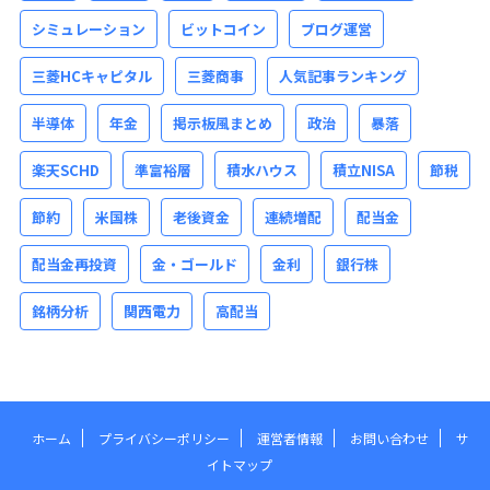
シミュレーション
ビットコイン
ブログ運営
三菱HCキャピタル
三菱商事
人気記事ランキング
半導体
年金
掲示板風まとめ
政治
暴落
楽天SCHD
準富裕層
積水ハウス
積立NISA
節税
節約
米国株
老後資金
連続増配
配当金
配当金再投資
金・ゴールド
金利
銀行株
銘柄分析
関西電力
高配当
ホーム
プライバシーポリシー
運営者情報
お問い合わせ
サ
イトマップ