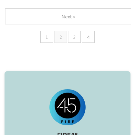
Next »
1
2
3
4
FIRE45