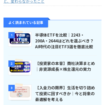
と、変わらなかったこと
よく読まれている記事
半導体ETFを比較｜2243・
1
200A・2644はどれを選ぶべき？
AI時代の注目ETF3選を徹底比較
【投資家の本音】商社決算まとめ
2
｜非資源成長×株主還元の実力
【入金力の限界】生活を切り詰め
3
て投資に回すべきか｜今と将来の
最適解を考える