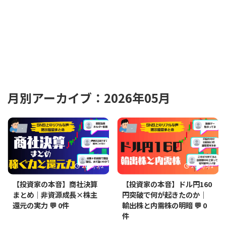
月別アーカイブ：2026年05月
2026/5/2
2026/5/1
【投資家の本音】商社決算
【投資家の本音】ドル円160
まとめ｜非資源成長×株主
円突破で何が起きたのか｜
還元の実力
💬 0件
輸出株と内需株の明暗
💬 0
件