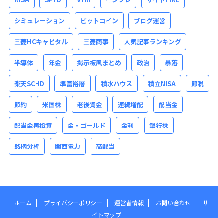
シミュレーション
ビットコイン
ブログ運営
三菱HCキャピタル
三菱商事
人気記事ランキング
半導体
年金
掲示板風まとめ
政治
暴落
楽天SCHD
準富裕層
積水ハウス
積立NISA
節税
節約
米国株
老後資金
連続増配
配当金
配当金再投資
金・ゴールド
金利
銀行株
銘柄分析
関西電力
高配当
ホーム
プライバシーポリシー
運営者情報
お問い合わせ
サ
イトマップ