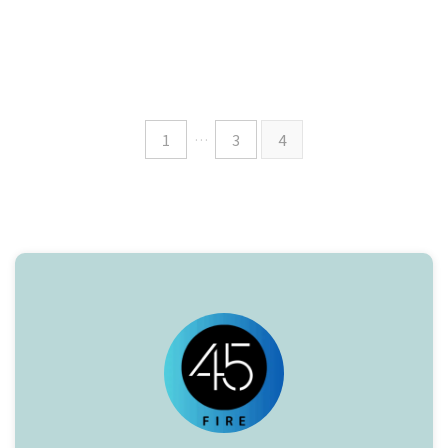
1
…
3
4