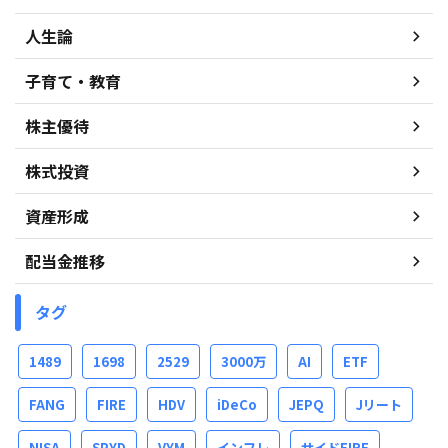
人生論
子育て・教育
株主優待
株式投資
資産形成
配当金推移
タグ
1489
1698
2529
3000万
AI
ETF
FANG
FIRE
HDV
iDeCo
JEPQ
Jリート
NISA
SPYD
VYM
インフレ
サイドFIRE