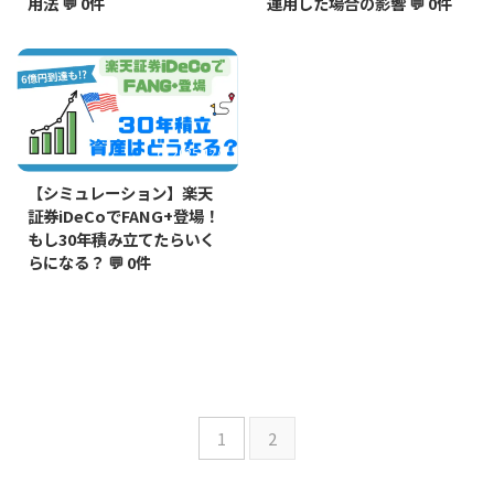
用法
💬 0件
運用した場合の影響
💬 0件
2025/12/9
【シミュレーション】楽天
証券iDeCoでFANG+登場！
もし30年積み立てたらいく
らになる？
💬 0件
1
2