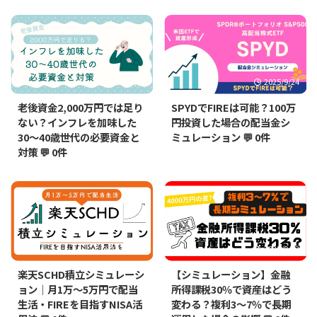
2025/10/12
2025/9/24
老後資金2,000万円では足り
SPYDでFIREは可能？100万
ない？インフレを加味した
円投資した場合の配当金シ
30～40歳世代の必要資金と
ミュレーション
💬 0件
対策
💬 0件
2026/1/21
2025/9/23
楽天SCHD積立シミュレーシ
【シミュレーション】金融
ョン｜月1万〜5万円で配当
所得課税30％で資産はどう
生活・FIREを目指すNISA活
変わる？複利3〜7％で長期