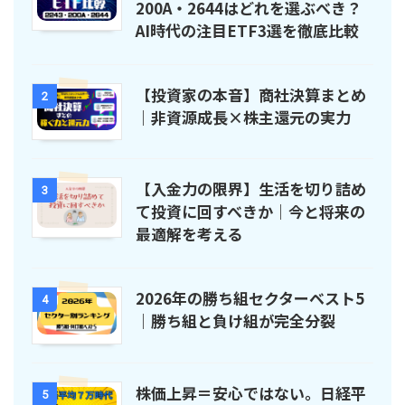
200A・2644はどれを選ぶべき？
AI時代の注目ETF3選を徹底比較
【投資家の本音】商社決算まとめ
2
｜非資源成長×株主還元の実力
【入金力の限界】生活を切り詰め
3
て投資に回すべきか｜今と将来の
最適解を考える
2026年の勝ち組セクターベスト5
4
｜勝ち組と負け組が完全分裂
株価上昇＝安心ではない。日経平
5