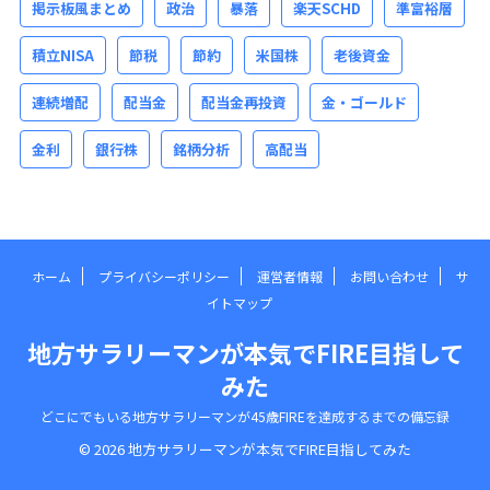
掲示板風まとめ
政治
暴落
楽天SCHD
準富裕層
積立NISA
節税
節約
米国株
老後資金
連続増配
配当金
配当金再投資
金・ゴールド
金利
銀行株
銘柄分析
高配当
ホーム
プライバシーポリシー
運営者情報
お問い合わせ
サ
イトマップ
地方サラリーマンが本気でFIRE目指して
みた
どこにでもいる地方サラリーマンが45歳FIREを達成するまでの備忘録
© 2026 地方サラリーマンが本気でFIRE目指してみた